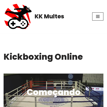
Pular
KK Multes
para
o
conteúdo
Kickboxing Online
Começando