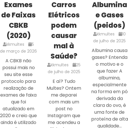
Exames
Carros
Albumina
de Faixas
Elétricos
e Gases
CBKB
podem
(peidos)
(2020)
causar
kkmultes
10
de julho de 2025
mal à
kkmultes
5
Albumina causa
de março de 2026
Saúde?
gases? Entenda
A CBKB não
o motivo e o
kkmultes
25
possui mais no
que fazer A
de julho de 2025
seu site esse
albumina,
protocolo para
E aí? Tudo
especialmente
realização de
Multes? Ontem
na forma em pó
exames de faixa
me deparei
derivada da
que foi
com mais um
clara do ovo, é
atualizado em
post no
uma fonte de
2020 e creio que
Instagram que
proteína de alta
ainda é utilizado
me acendeu a
qualidade…