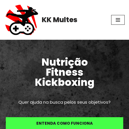
Pular
KK Multes
para
o
conteúdo
Nutrição
Fitness
Kickboxing
Quer ajuda na busca pelos seus objetivos?
ENTENDA COMO FUNCIONA