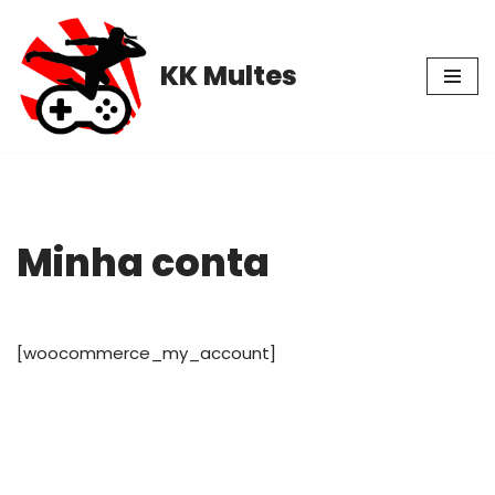
Pular
KK Multes
para
o
conteúdo
Minha conta
[woocommerce_my_account]