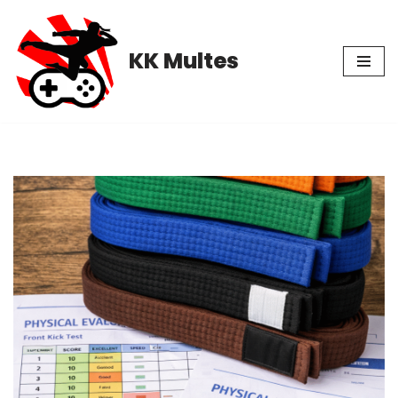
Pular
KK Multes
para
o
conteúdo