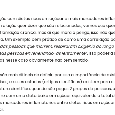
ção com dietas ricas em açúcar e mais marcadores infl
rrelação quer dizer que são relacionados, vemos que q
flamação crônica, mas aí que mora o perigo, isso não qu
tra. Um exemplo bem prático de como uma correlação p
 das pessoas que morrem, respiraram oxigênio ao longo 
sas pessoas envenenando-as lentamente”.
isso poderia 
as nesse caso obviamente não tem sentido.
ão mais difíceis de definir, p
or isso a importância de exi
as, e esses estudos (artigos científicos) existem para o
ratura científica, quando são pegos 2 grupos de pessoas
tro com uma dieta baixa em açúcar equivalendo o total de
os marcadores inflamatórios entre dietas ricas em açúca
ar.