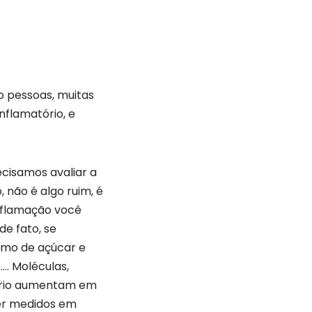
o pessoas, muitas
nflamatório, e
ecisamos avaliar a
, não é algo ruim, é
inflamação você
de fato, se
umo de açúcar e
. Moléculas,
tório aumentam em
er medidos em