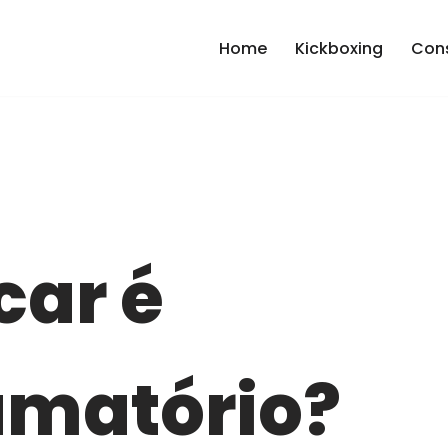
Home
Kickboxing
Cons
car é
amatório?