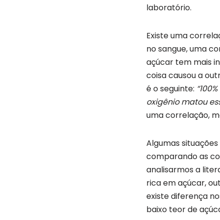
laboratório.
Existe uma correla
no sangue, uma co
açúcar tem mais in
coisa causou a ou
é o seguinte:
“100%
oxigênio matou es
uma correlação, m
Algumas situações s
comparando as cois
analisarmos a lite
rica em açúcar, ou
existe diferença n
baixo teor de açúc