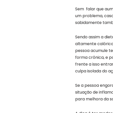
Sem falar que aum
um problema, caso 
sabidamente tamb
Sendo assim a diet
altamente calóric
pessoa acumule te
forma crônica, e p
frente a isso entra
culpa isolada do a
Se a pessoa engor
situação de inflam
para melhora da s