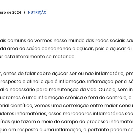
eiro de 2024
NUTRIÇÃO
ais comuns de vermos nesse mundo das redes sociais sã
s da área da saúde condenando o açúcar, pois o açúcar é i
 esta literalmente se matando.
 antes de falar sobre açúcar ser ou não inflamatório, pr
esposta e afinal o que é inflamação. Inflamação por si só
l e necessário para manutenção da vida. Ou seja, sem 
ueremos é uma inflamação crônica e fora de controle, e 
rial científico, vemos uma correlação entre maior cons
res inflamatórios, esses marcadores inflamatórios são…
eínas que fazem o meio de campo do processo inflama
gue em resposta a uma inflamação, e portanto podem s