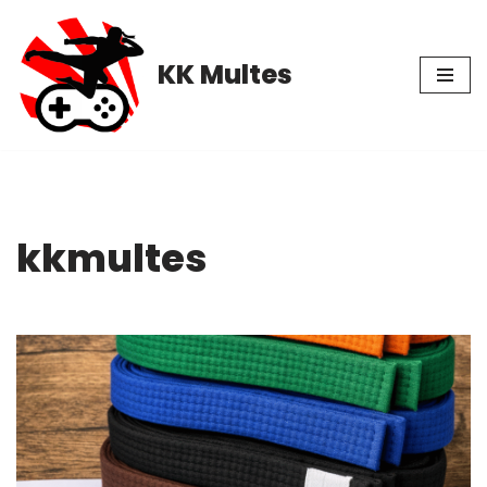
Pular
KK Multes
para
o
conteúdo
kkmultes