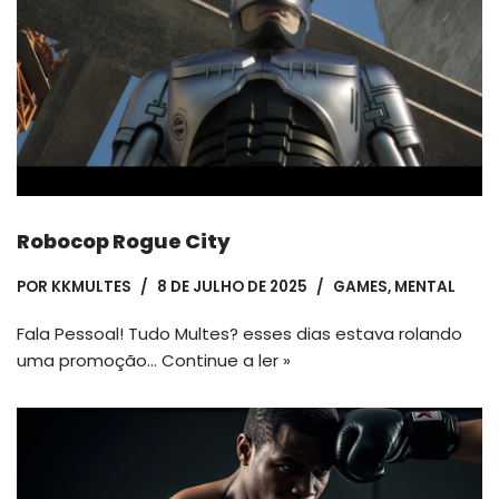
Robocop Rogue City
POR
KKMULTES
8 DE JULHO DE 2025
GAMES
,
MENTAL
Fala Pessoal! Tudo Multes? esses dias estava rolando
uma promoção…
Continue a ler »