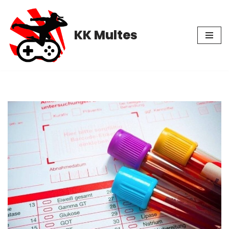
Pular
KK Multes
para
o
conteúdo