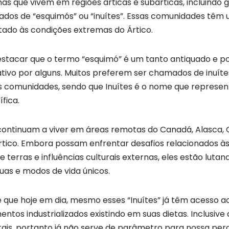
as que vivem em regiões árticas e subárticas, incluindo 
s de “esquimós” ou “inuítes”. Essas comunidades têm u
ptado às condições extremas do Ártico.
estacar que o termo “esquimó” é um tanto antiquado e p
tivo por alguns. Muitos preferem ser chamados de inuít
as comunidades, sendo que Inuítes é o nome que represe
fica.
continuam a viver em áreas remotas do Canadá, Alasca, 
Ártico. Embora possam enfrentar desafios relacionados 
e terras e influências culturais externas, eles estão lut
guas e modos de vida únicos.
 que hoje em dia, mesmo esses “Inuítes” já têm acesso a
ntos industrializados existindo em suas dietas. Inclusiv
etais, portanto já não serve de parâmetro para nossa perg