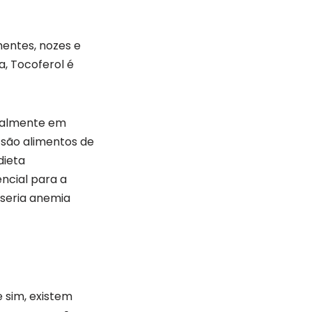
entes, nozes e
a, Tocoferol é
ipalmente em
 são alimentos de
dieta
encial para a
 seria anemia
e sim, existem