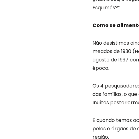
Esquimós?”
Como se aliment
Não desistimos ai
meados de 1930 (Hø
agosto de 1937 com
época.
Os 4 pesquisadores
das famílias, o que
Inuítes posteriorm
E quando temos ace
peles e órgãos de 
região.