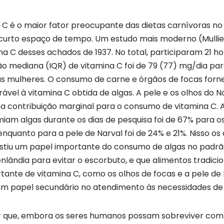
a C é o maior fator preocupante das dietas carnívoras no 
urto espaço de tempo. Um estudo mais moderno (Mullie e
na C desses achados de 1937. No total, participaram 21 h
ão mediana (IQR) de vitamina C foi de 79 (77) mg/dia pa
s mulheres. O consumo de carne e órgãos de focas forne
vel à vitamina C obtida de algas. A pele e os olhos do Na
ma contribuição marginal para o consumo de vitamina C.
iam algas durante os dias de pesquisa foi de 67% para 
enquanto para a pele de Narval foi de 24% e 21%. Nisso os
istiu um papel importante do consumo de algas no padrã
enlândia para evitar o escorbuto, e que alimentos tradici
ante de vitamina C, como os olhos de focas e a pele de 
papel secundário no atendimento às necessidades de 
r que, embora os seres humanos possam sobreviver com