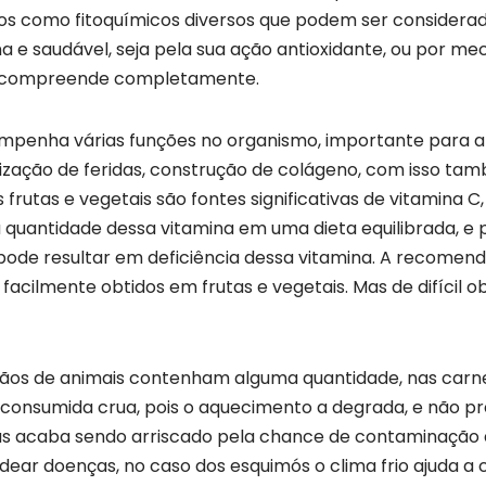
os como fitoquímicos diversos que podem ser considera
a e saudável, seja pela sua ação antioxidante, ou por m
m compreende completamente.
penha várias funções no organismo, importante para a
rização de feridas, construção de colágeno, com isso t
 frutas e vegetais são fontes significativas de vitamina C,
quantidade dessa vitamina em uma dieta equilibrada, e p
 pode resultar em deficiência dessa vitamina. A recomend
 facilmente obtidos em frutas e vegetais. Mas de difícil 
ãos de animais contenham alguma quantidade, nas carne
 consumida crua, pois o aquecimento a degrada, e não pre
s acaba sendo arriscado pela chance de contaminação 
ar doenças, no caso dos esquimós o clima frio ajuda a 