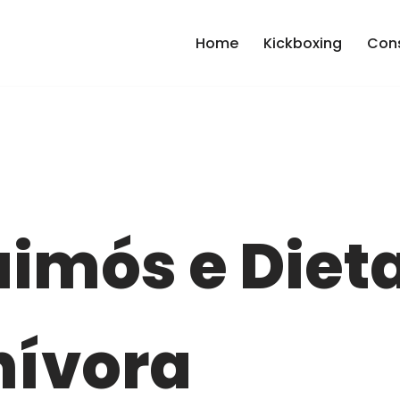
Home
Kickboxing
Cons
imós e Diet
nívora