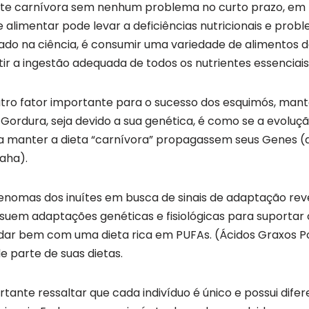
 carnívora sem nenhum problema no curto prazo, em l
e alimentar pode levar a deficiências nutricionais e prob
do na ciência, é consumir uma variedade de alimentos d
ir a ingestão adequada de todos os nutrientes essenciais
utro fator importante para o sucesso dos esquimós, man
 Gordura, seja devido a sua genética, é como se a evoluçã
a manter a dieta “carnívora” propagassem seus Genes (
aha).
nomas dos inuítes em busca de sinais de adaptação reve
uem adaptações genéticas e fisiológicas para suportar 
 lidar bem com uma dieta rica em PUFAs. (Ácidos Graxos Po
 parte de suas dietas.
tante ressaltar que cada indivíduo é único e possui dife