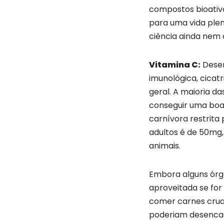
compostos bioativ
para uma vida plen
ciência ainda ne
Vitamina C:
Desem
imunológica, cicat
geral. A maioria das
conseguir uma boa 
carnívora restrita
adultos é de 50mg,
animais.
Embora alguns órg
aproveitada se for
comer carnes crua
poderiam desencade