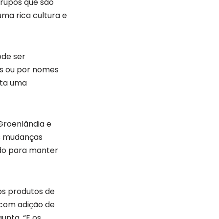
grupos que são
ma rica cultura e
ode ser
es ou por nomes
nta uma
Groenlândia e
às mudanças
ando para manter
os produtos de
e com adição de
unta, “E os