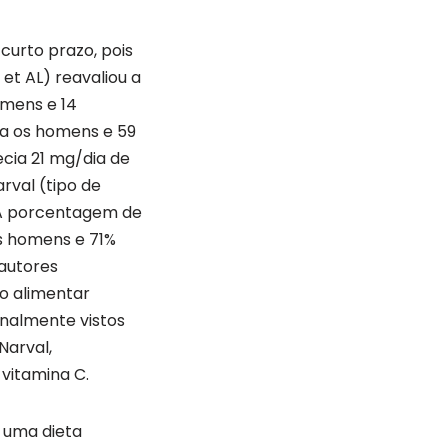
curto prazo, pois
t AL) reavaliou a
omens e 14
ra os homens e 59
cia 21 mg/dia de
rval (tipo de
 A porcentagem de
os homens e 71%
 autores
o alimentar
onalmente vistos
Narval,
vitamina C.
 uma dieta