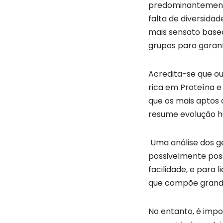
predominantemente
falta de diversidad
mais sensato basea
grupos para garant
Acredita-se que o
rica em Proteína e
que os mais aptos 
resume evolução h
Uma análise dos ge
possivelmente poss
facilidade, e para
que compõe grande
No entanto, é impor