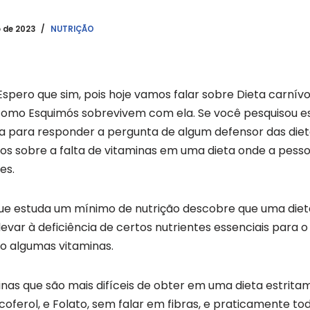
o de 2023
NUTRIÇÃO
Espero que sim, pois hoje vamos falar sobre Dieta carnívo
como Esquimós sobrevivem com ela. Se você pesquisou e
 para responder a pergunta de algum defensor das diet
s sobre a falta de vitaminas em uma dieta onde a pesso
es.
ue estuda um mínimo de nutrição descobre que uma diet
levar à deficiência de certos nutrientes essenciais para
do algumas vitaminas.
minas que são mais difíceis de obter em uma dieta estrit
coferol, e Folato, sem falar em fibras, e praticamente to