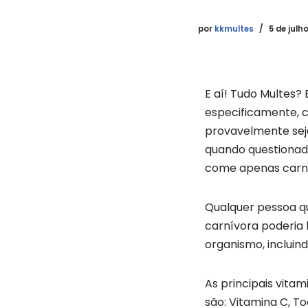
por
kkmultes
5 de julh
E aí! Tudo Multes? 
especificamente, 
provavelmente seja
quando questionado
come apenas carn
Qualquer pessoa q
carnívora poderia 
organismo, incluin
As principais vita
são: Vitamina C, To