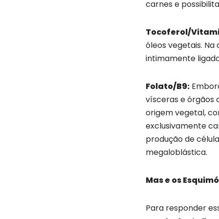
carnes e possibilit
Tocoferol/Vitami
óleos vegetais. Na 
intimamente ligado
Folato/B9:
Embora
vísceras e órgãos 
origem vegetal, co
exclusivamente car
produção de célula
megaloblástica.
Mas e os Esquim
Para responder ess