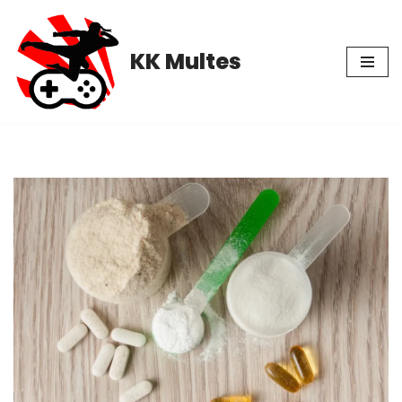
Pular
KK Multes
para
o
conteúdo