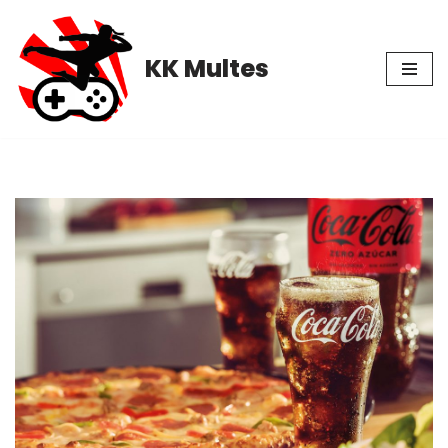
Pular
KK Multes
para
o
conteúdo