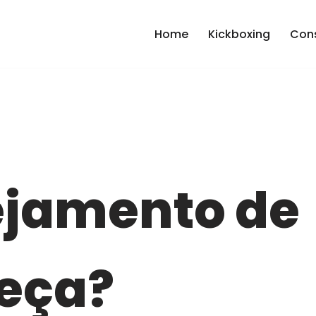
Home
Kickboxing
Cons
ejamento de
eça?