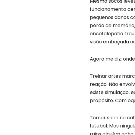
Mesmo socos leves 
funcionamento cer
pequenos danos co
perda de memória, 
encefalopatia trau
visão embaçada ou
Agora me diz: onde
Treinar artes marci
reação. Não envolve
existe simulação, 
propósito. Com eq
Tomar soco na ca
futebol. Mas ningu
raios alguém acha 