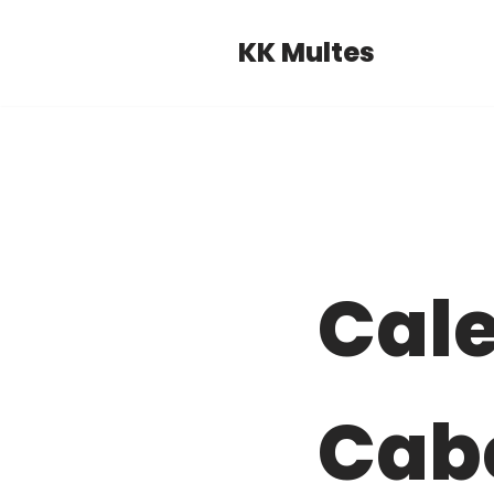
KK Multes
Pular
para
o
conteúdo
Cal
Cab