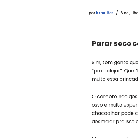
por
kkmultes
6 de julh
Parar soco c
Sim, tem gente qu
“pra calejar”. Que
muito essa brincad
O cérebro não gosta
osso e muita espe
chacoalhar pode c
desmaiar pra isso 