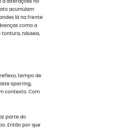
 a alterações no
ntato acumulam
des lá na frente:
é doenças como a
 tontura, náusea,
 reflexo, tempo de
iste sparring,
 um contexto. Com
az parte do
po. Então por que