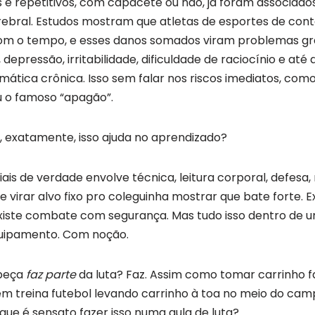
e repetitivos, com capacete ou não, já foram associados
ebral. Estudos mostram que atletas de esportes de co
m o tempo, e esses danos somados viram problemas gran
depressão, irritabilidade, dificuldade de raciocínio e at
mática crônica. Isso sem falar nos riscos imediatos, como
 o famoso “apagão”.
, exatamente, isso ajuda no aprendizado?
ais de verdade envolve técnica, leitura corporal, defesa,
 virar alvo fixo pro coleguinha mostrar que bate forte. Ex
existe combate com segurança. Mas tudo isso dentro de
uipamento. Com noção.
beça
faz parte
da luta? Faz. Assim como tomar carrinho f
ém treina futebol levando carrinho à toa no meio do cam
que é sensato fazer isso numa aula de luta?