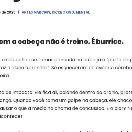
o de 2025
ARTES MARCIAIS
,
KICKBOXING
,
MENTAL
om a cabeça não é treino. É burrice.
e ainda acha que tomar pancada na cabeça é “parte do p
 “faz o aluno aprender”. Só esqueceram de avisar o cérebr
eira.
 de impacto. Ele fica ali, boiando dentro do crânio, prote
rança. Quando você toma um golpe na cabeça, ele chaco
ausar o que a medicina chama de concussão. E o pior? N
acontecer.