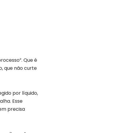
rocesso”. Que é
o, que não curte
gido por líquido,
alha. Esse
em precisa