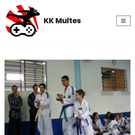
Pular
KK Multes
para
o
conteúdo