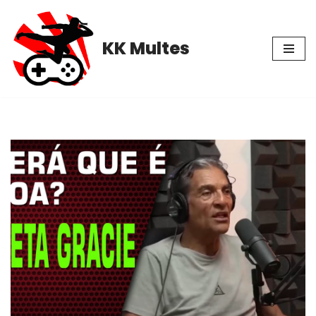
Pular
KK Multes
para
o
conteúdo