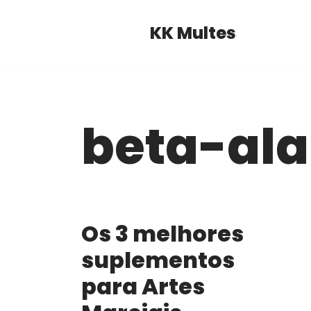
KK Multes
Pular
para
o
conteúdo
beta-ala
Os 3 melhores
suplementos
para Artes