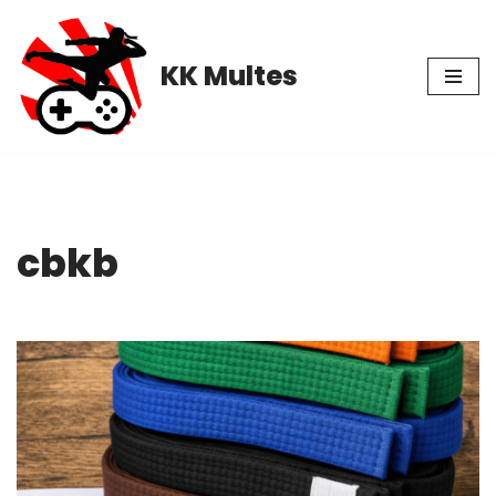
Pular
KK Multes
para
o
conteúdo
cbkb