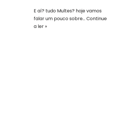
E aí? tudo Multes? hoje vamos
falar um pouco sobre…
Continue
a ler »