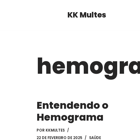
KK Multes
Pular
para
o
conteúdo
hemogr
Entendendo o
Hemograma
POR
KKMULTES
22 DE FEVEREIRO DE 2025
SAÚDE