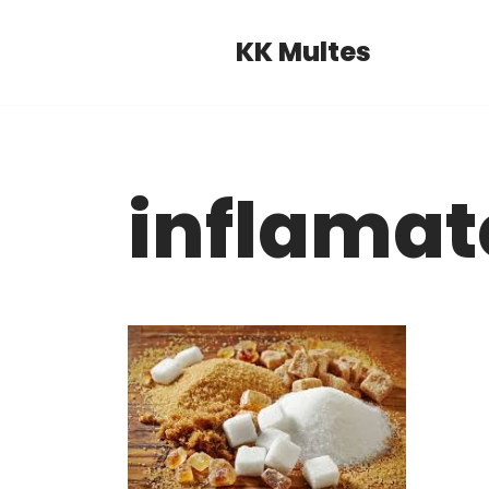
KK Multes
Pular
para
o
conteúdo
inflamat