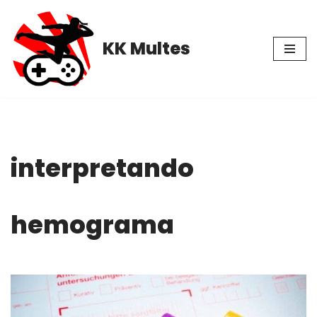
Pular
KK Multes
para
o
conteúdo
interpretando
hemograma